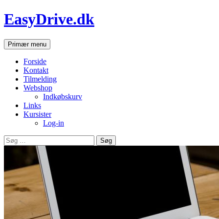
Hop
EasyDrive.dk
til
indhold
Søg
Primær menu
Forside
Kontakt
Tilmelding
Webshop
Indkøbskurv
Links
Kursister
Log-in
Søg
efter: