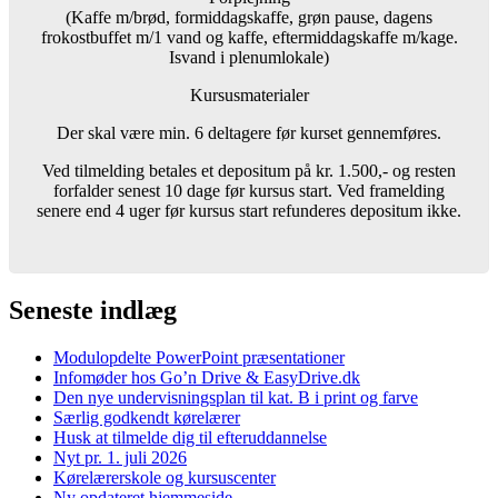
(Kaffe m/brød, formiddagskaffe, grøn pause, dagens
frokostbuffet m/1 vand og kaffe, eftermiddagskaffe m/kage.
Isvand i plenumlokale)
Kursusmaterialer
Der skal være min. 6 deltagere før kurset gennemføres.
Ved tilmelding betales et depositum på kr. 1.500,- og resten
forfalder senest 10 dage før kursus start. Ved framelding
senere end 4 uger før kursus start refunderes depositum ikke.
Seneste indlæg
Modulopdelte PowerPoint præsentationer
Infomøder hos Go’n Drive & EasyDrive.dk
Den nye undervisningsplan til kat. B i print og farve
Særlig godkendt kørelærer
Husk at tilmelde dig til efteruddannelse
Nyt pr. 1. juli 2026
Kørelærerskole og kursuscenter
Ny opdateret hjemmeside